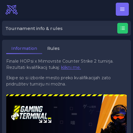
HOPsi x Mimovrste Counter Str
Tournament info & rules
Information
Rules
Finale HOPsi x Mimovrste Counter Strike 2 turnirja.
Rezultati kvalifikacij tukaj:
klikni me.
Ekipe so si izborile mesto preko kvalifikacijah zato
pridružitev turnirju ni možna.