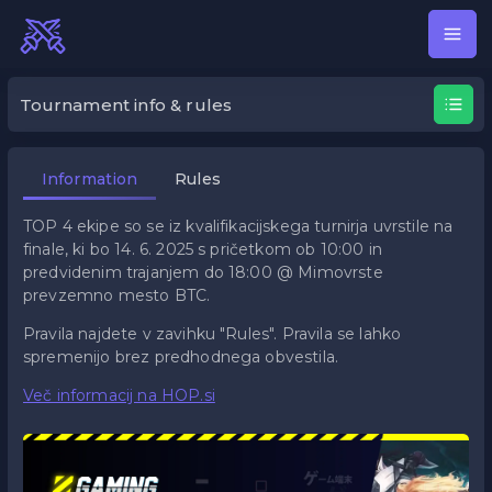
HOPsi x Mimovrste League of
Tournament info & rules
Information
Rules
TOP 4 ekipe so se iz kvalifikacijskega turnirja uvrstile na
finale, ki bo 14. 6. 2025 s pričetkom ob 10:00 in
predvidenim trajanjem do 18:00 @ Mimovrste
prevzemno mesto BTC.
Pravila najdete v zavihku "Rules". Pravila se lahko
spremenijo brez predhodnega obvestila.
Več informacij na HOP.si